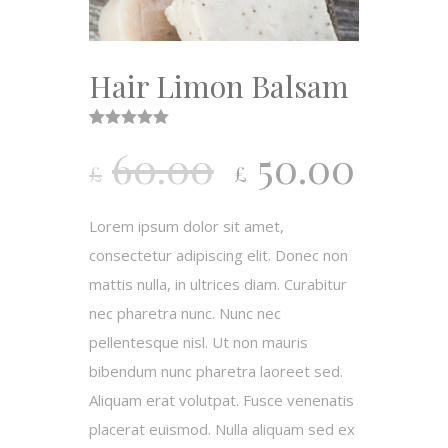
Hair Limon Balsam
Rated
1
5.00
60.00
50.00
out of 5
£
£
based on
customer
rating
Lorem ipsum dolor sit amet,
consectetur adipiscing elit. Donec non
mattis nulla, in ultrices diam. Curabitur
nec pharetra nunc. Nunc nec
pellentesque nisl. Ut non mauris
bibendum nunc pharetra laoreet sed.
Aliquam erat volutpat. Fusce venenatis
placerat euismod. Nulla aliquam sed ex